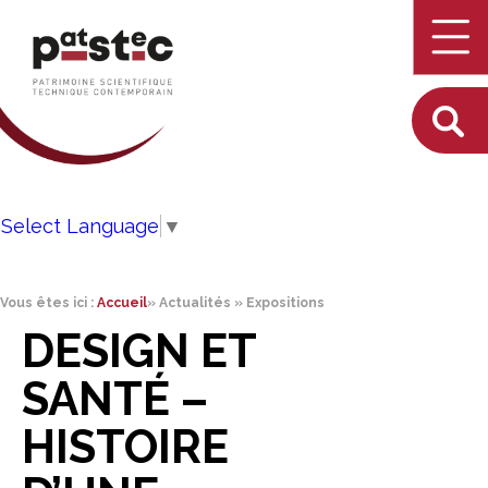
Select Language
▼
Vous êtes ici :
Accueil
»
Actualités
»
Expositions
DESIGN ET
SANTÉ –
HISTOIRE