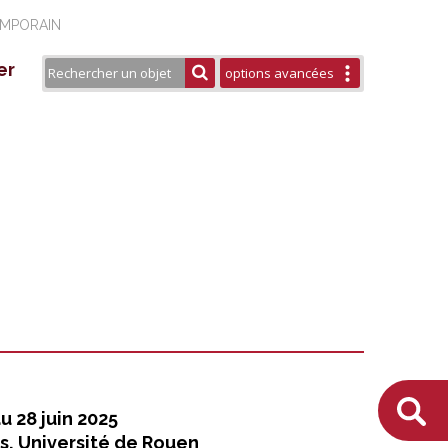
EMPORAIN
er
options avancées
seau Européen ESTHER
rtenaires
aires
blications / Éditions
urels
u 28 juin 2025
s, Université de Rouen