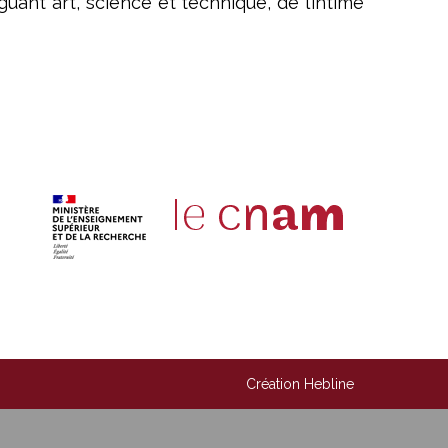
ant art, science et technique, de l’intime
Création Hebline