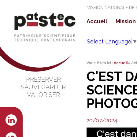
MISSION NATIONALE DE
Accueil
Mission
La mi
Select Language
Les o
Vous êtes ici :
Accueil
»
Ac
C'EST D
PRÉSERVER
SCIENC
SAUVEGARDER
VALORISER
PHOTOG
20/07/2024