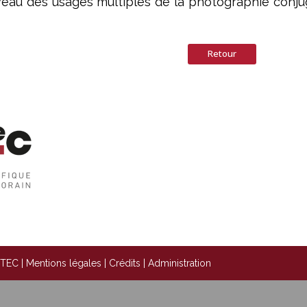
au des usages multiples de la photographie conjugu
Retour
STEC |
Mentions légales
|
Crédits
|
Administration