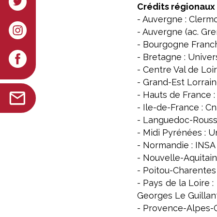
Crédits régionaux 
- Auvergne : Clerm
- Auvergne (ac. Gre
- Bourgogne Franch
- Bretagne : Univer
- Centre Val de Loi
- Grand-Est Lorrai
- Hauts de France :
- Ile-de-France : C
- Languedoc-Roussi
- Midi Pyrénées : 
- Normandie : INS
- Nouvelle-Aquitai
- Poitou-Charentes 
- Pays de la Loire
Georges Le Guillant
- Provence-Alpes-Co