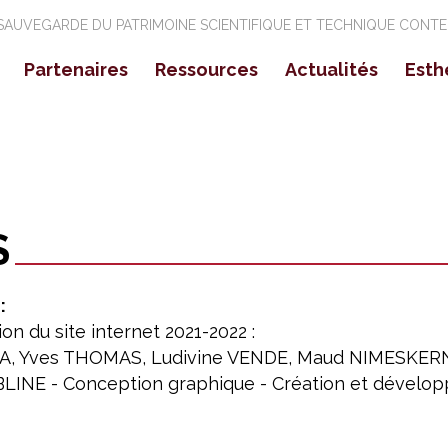
 SAUVEGARDE DU PATRIMOINE SCIENTIFIQUE ET TECHNIQUE CONT
Partenaires
Ressources
Actualités
Esth
ssion nationale
Partenaires Régionaux
Objets
Expositions
Ré
▼
rigines
Partenaires Nationaux
Vidéos
Colloques Sémin
Pa
Parcours de chercheurs
Evénements cult
Pu
Collections d'objets
S
Expositions virtuelles
Editions
:
n du site internet 2021-2022 :
Glossaire
A, Yves THOMAS, Ludivine VENDE, Maud NIMESKERN,
Liens utiles
BLINE - Conception graphique - Création et dével