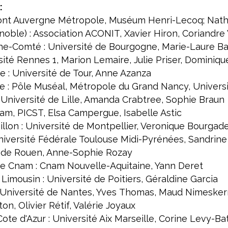
:
ont Auvergne Métropole, Muséum Henri-Lecoq; Nathal
noble) : Association ACONIT, Xavier Hiron, Coriandre 
e-Comté : Université de Bourgogne, Marie-Laure B
sité Rennes 1, Marion Lemaire, Julie Priser, Dominiq
re : Université de Tour, Anne Azanza
ne : Pôle Muséal, Métropole du Grand Nancy, Univers
 Université de Lille, Amanda Crabtree, Sophie Braun
nam, PICST, Elsa Campergue, Isabelle Astic
llon : Université de Montpellier, Veronique Bourgad
Université Fédérale Toulouse Midi-Pyrénées, Sandrin
A de Rouen, Anne-Sophie Rozay
ne Cnam : Cnam Nouvelle-Aquitaine, Yann Deret
Limousin : Université de Poitiers, Géraldine Garcia
 : Université de Nantes, Yves Thomas, Maud Nimeskern
on, Olivier Rétif, Valérie Joyaux
te d'Azur : Université Aix Marseille, Corine Levy-Batte