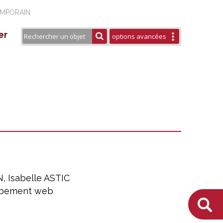
EMPORAIN
er
options avancées
seau Européen ESTHER
aires
rtenaires
urels
blications / Éditions
 Isabelle ASTIC
oppement web