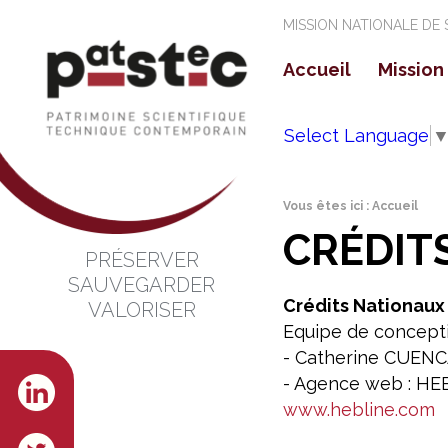
MISSION NATIONALE DE
Accueil
Mission
La mi
Select Language
Les o
Vous êtes ici :
Accueil
CRÉDIT
PRÉSERVER
SAUVEGARDER
Crédits Nationaux 
VALORISER
Equipe de conceptio
- Catherine CUENC
- Agence web : HE
www.hebline.com