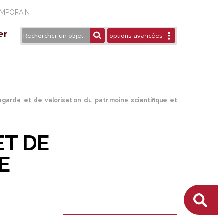
EMPORAIN
er
options avancées
seau Européen ESTHER
aires
rtenaires
urels
blications / Éditions
garde et de valorisation du patrimoine scientifique et
ET DE
E