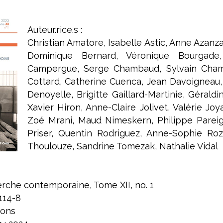
Auteur.rice.s :
Christian Amatore, Isabelle Astic, Anne Azanz
Dominique Bernard, Véronique Bourgade
Campergue, Serge Chambaud, Sylvain Chamb
Cottard, Catherine Cuenca, Jean Davoigneau,
Denoyelle, Brigitte Gaillard-Martinie, Gérald
Xavier Hiron, Anne-Claire Jolivet, Valérie Jo
Zoé Mrani, Maud Nimeskern, Philippe Pareige
Priser, Quentin Rodriguez, Anne-Sophie Ro
Thoulouze, Sandrine Tomezak, Nathalie Vidal
erche contemporaine, Tome XII, no. 1
114-8
ions