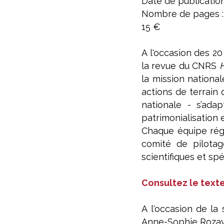
Date de publication
Nombre de pages : 
15 €
A l'occasion des 2
la revue du CNRS
H
la mission nationa
actions de terrain
nationale - s’ada
patrimonialisation 
Chaque équipe régi
comité de pilotage
scientifiques et spé
Consultez le texte
A l'occasion de la
Anne-Sophie Rozay 