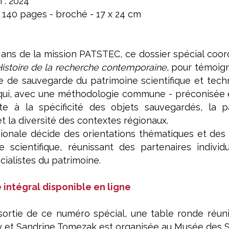
 : 2024
140 pages - broché - 17 x 24 cm
0 ans de la mission PATSTEC, ce dossier spécial co
istoire de la recherche contemporaine
, pour témoig
le de sauvegarde du patrimoine scientifique et tec
 qui, avec une méthodologie commune - préconisée e
pte à la spécificité des objets sauvegardés, la 
et la diversité des contextes régionaux.
onale décide des orientations thématiques et des p
 scientifique, réunissant des partenaires individu
cialistes du patrimoine.
 intégral disponible en ligne
 sortie de ce numéro spécial, une table ronde réun
et Sandrine Tomezak est organisée au Musée des Sci