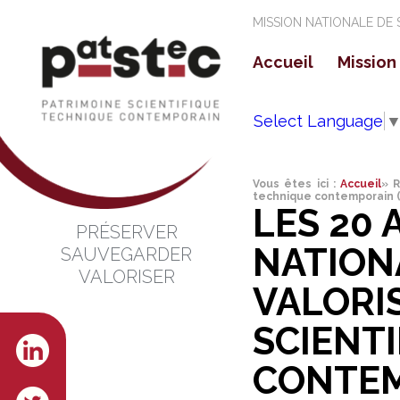
MISSION NATIONALE DE
Accueil
Mission
La mi
Select Language
Les o
Vous êtes ici :
Accueil
»
technique contemporain 
LES 20 
PRÉSERVER
NATION
SAUVEGARDER
VALORISER
VALORI
SCIENT
CONTEM