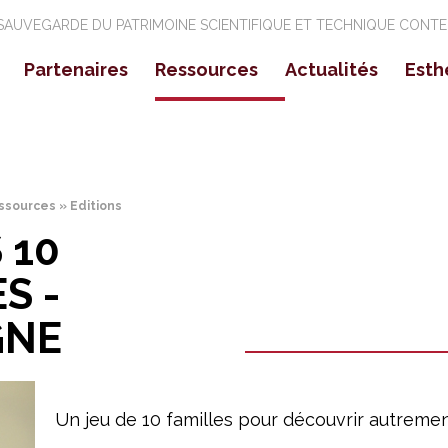
 SAUVEGARDE DU PATRIMOINE SCIENTIFIQUE ET TECHNIQUE CONT
Partenaires
Ressources
Actualités
Esth
ssion nationale
Partenaires Régionaux
Expositions
Ré
Objets
▼
rigines
Partenaires Nationaux
Colloques Sémin
Pa
Vidéos
Evénements cult
Pu
Parcours de chercheurs
ssources
»
Editions
 10
Collections d'objets
Expositions virtuelles
S -
Editions
GNE
Glossaire
Liens utiles
Un jeu de 10 familles pour découvrir autremen