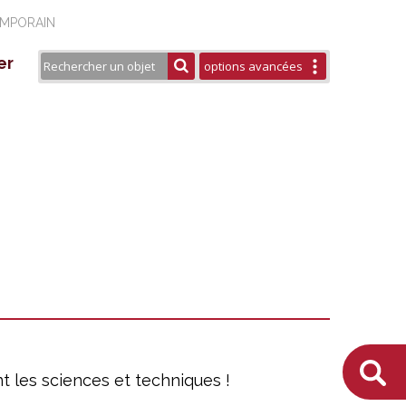
EMPORAIN
er
options avancées
seau Européen ESTHER
aires
rtenaires
urels
blications / Éditions
t les sciences et techniques !