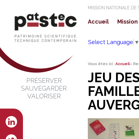
MISSION NATIONALE DE
Accueil
Mission
La mi
Select Language
Les o
Vous êtes ici :
Accueil
»
Re
JEU DES
PRÉSERVER
FAMILLE
SAUVEGARDER
VALORISER
AUVER