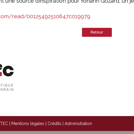
 une source d’inspiration pour Yohann Gozard, un jeu
o.com/read/00125492510647c019979
Retour
STEC |
Mentions légales
|
Crédits
|
Administration