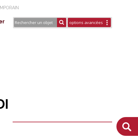
EMPORAIN
er
options avancées
seau Européen ESTHER
aires
rtenaires
urels
blications / Éditions
DI