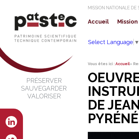
MISSION NATIONALE DE
Accueil
Mission
La mi
Select Language
Les o
Vous êtes ici :
Accueil
»
Re
OEUVRE
PRÉSERVER
INSTRU
SAUVEGARDER
VALORISER
DE JEAN
PYRÉNÉ