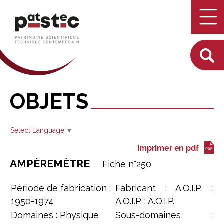
OBJETS
Select Language
▼
AMPÈREMÈTRE
F
iche n°
250
Période de fabrication :
Fabricant : A.O.I.P. ;
1950-1974
A.O.I.P. ; A.O.I.P.
Domaines : Physique
Sous-domaines :