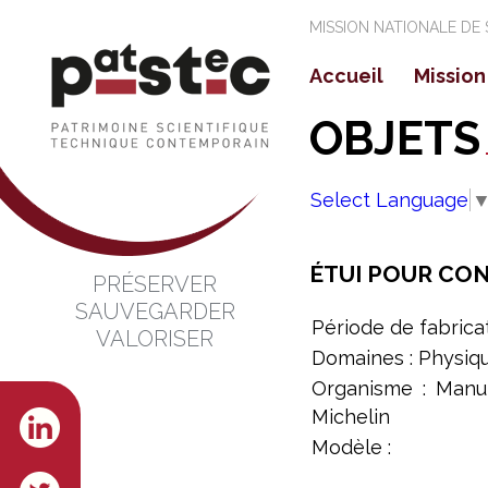
MISSION NATIONALE DE
Accueil
Mission
La mi
OBJETS
Les o
Select Language
ÉTUI POUR CON
PRÉSERVER
SAUVEGARDER
Période de fabrica
VALORISER
Domaines : Physiq
Organisme : Manu
Michelin
Modèle :