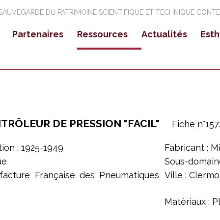
 SAUVEGARDE DU PATRIMOINE SCIENTIFIQUE ET TECHNIQUE CONT
Partenaires
Ressources
Actualités
Esth
ssion nationale
Partenaires Régionaux
Expositions
R
Objets
rigines
Partenaires Nationaux
Colloques Sémin
Pa
Vidéos
Evénements cult
Pu
▼
Parcours de chercheurs
Collections d'objets
TRÔLEUR DE PRESSION "FACIL"
F
iche n°
157
Expositions virtuelles
tion : 1925-1949
Fabricant : M
Editions
ue
Sous-domaine
facture Française des Pneumatiques
Ville : Clerm
Glossaire
Liens utiles
Matériaux : P