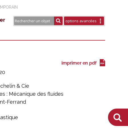
EMPORAIN
er
options avancées
éseau Européen ESTHER
aires
rtenaires
urels
blications / Éditions
20
ichelin & Cie
s : Mécanique des fluides
ont-Ferrand
lastique